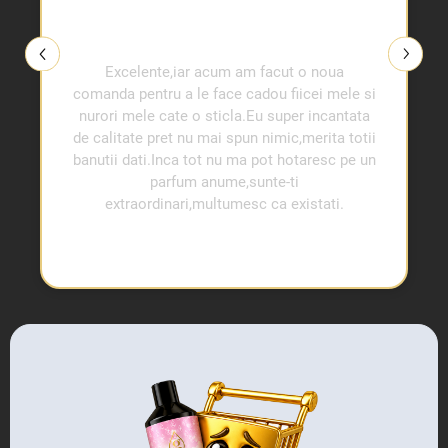
Excelente,iar acum am facut o noua
comanda pentru a le face cadou fiicei mele si
nurori mele cate o sticla.Eu super incantata
de calitate pret nu mai spun nimic,merita totii
banutii dati.Inca tot nu ma pot hotaresc pe un
parfum anume,sunte-ti
extraordinari,multumesc ca existati.