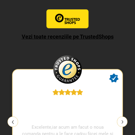
Vezi toate recenziile pe TrustedShops
Excelente,iar acum am facut o noua
comanda pentru a le face cadou fiicei mele si