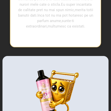
nurori mele cate o sticla.Eu super incantata
de calitate pret nu mai spun nimic,merita totii
banutii dati.Inca tot nu ma pot hotaresc pe un
parfum anume,sunte-ti
extraordinari,multumesc ca existati.