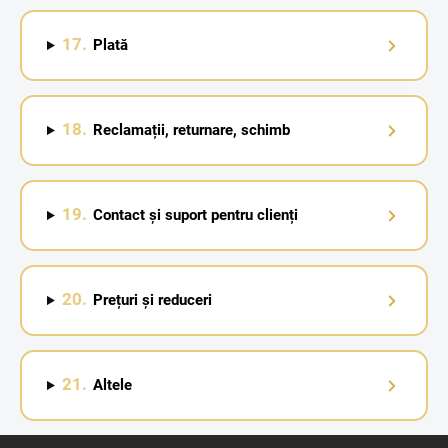
17.
Plată
18.
Reclamații, returnare, schimb
19.
Contact și suport pentru clienți
20.
Prețuri și reduceri
21.
Altele
S