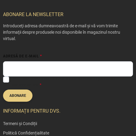
u
b
ABONARE LA NEWSLETTER
s
o
Introduceţi adresa dumneavoastră de e-mail şi vă vom trimite
l
informaţii despre produsele noi disponibile în magazinul nostru
virtual.
ADRESĂ DE E-MAIL
Prin introducerea e-mailului dvs. sunteți de acord cu
politica de
confidențialitate
ABONARE
INFORMAȚII PENTRU DVS.
Termeni și Condiții
Politică Confidențialitate