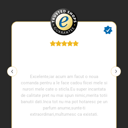
Excelente,iar acum am facut o noua
comanda pentru a le face cadou fiicei mele si
nurori mele cate o sticla.Eu super incantata
de calitate pret nu mai spun nimic,merita totii
banutii dati.Inca tot nu ma pot hotaresc pe un
parfum anume,sunte-ti
extraordinari,multumesc ca existati.