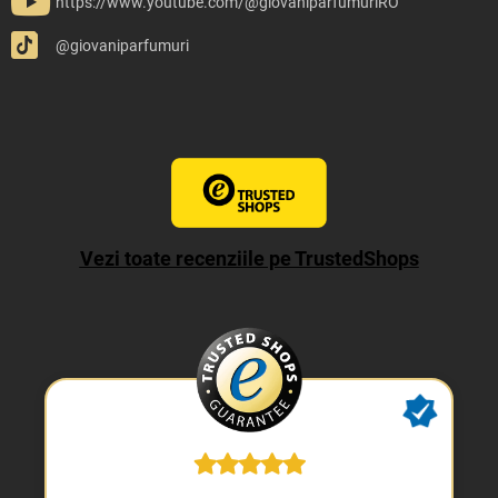
https://www.youtube.com/@giovaniparfumuriRO
@giovaniparfumuri
Vezi toate recenziile pe TrustedShops