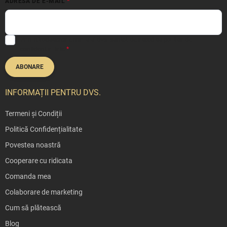
ADRESĂ DE E-MAIL
Prin introducerea e-mailului dvs. sunteți de acord cu
politica de
confidențialitate
ABONARE
INFORMAȚII PENTRU DVS.
Termeni și Condiții
Politică Confidențialitate
Povestea noastră
Cooperare cu ridicata
Comanda mea
Colaborare de marketing
Cum să plătească
Blog