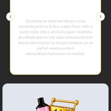
Excelente,iar acum am facut o noua
comanda pentru a le face cadou fiicei mele si
nurori mele cate o sticla.Eu super incantata
de calitate pret nu mai spun nimic,merita totii
banutii dati.Inca tot nu ma pot hotaresc pe un
parfum anume,sunte-ti
extraordinari,multumesc ca existati.