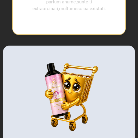
parfum anume,sunte-ti
extraordinari,multumesc ca existati.