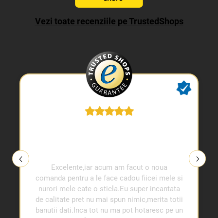
Vezi toate recenziile pe TrustedShops
Excelente,iar acum am facut o noua
comanda pentru a le face cadou fiicei mele si
nurori mele cate o sticla.Eu super incantata
de calitate pret nu mai spun nimic,merita totii
banutii dati.Inca tot nu ma pot hotaresc pe un