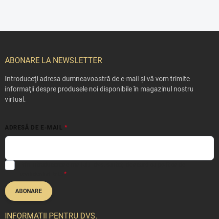
S
u
b
ABONARE LA NEWSLETTER
s
o
Introduceţi adresa dumneavoastră de e-mail şi vă vom trimite
l
informaţii despre produsele noi disponibile în magazinul nostru
virtual.
ADRESĂ DE E-MAIL
Prin introducerea e-mailului dvs. sunteți de acord cu
politica de
confidențialitate
ABONARE
INFORMAȚII PENTRU DVS.