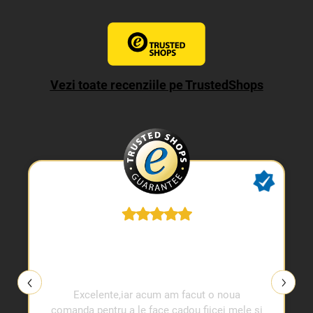
Vezi toate recenziile pe TrustedShops
Excelente,iar acum am facut o noua
comanda pentru a le face cadou fiicei mele si