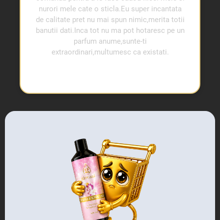
nurori mele cate o sticla.Eu super incantata
de calitate pret nu mai spun nimic,merita totii
banutii dati.Inca tot nu ma pot hotaresc pe un
parfum anume,sunte-ti
extraordinari,multumesc ca existati.