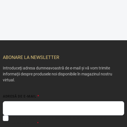
S
u
b
ABONARE LA NEWSLETTER
s
o
Introduceţi adresa dumneavoastră de e-mail şi vă vom trimite
l
informaţii despre produsele noi disponibile în magazinul nostru
virtual.
ADRESĂ DE E-MAIL
Prin introducerea e-mailului dvs. sunteți de acord cu
politica de
confidențialitate