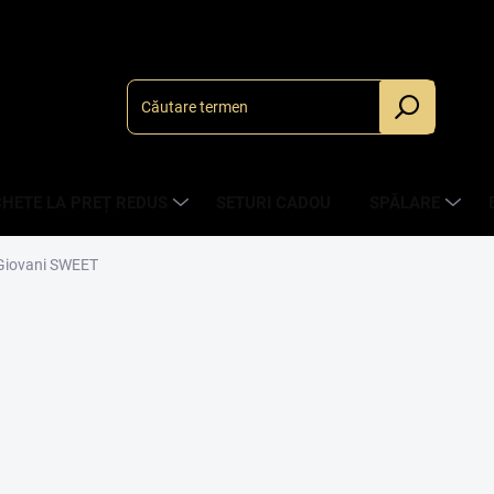
HETE LA PREȚ REDUS
SETURI CADOU
SPĂLARE
Giovani SWEET