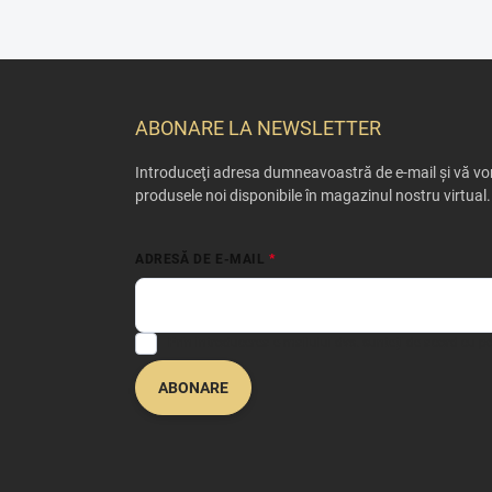
S
u
b
ABONARE LA NEWSLETTER
s
o
Introduceţi adresa dumneavoastră de e-mail şi vă vom
l
produsele noi disponibile în magazinul nostru virtual.
ADRESĂ DE E-MAIL
Prin introducerea e-mailului dvs. sunteți de acord cu
po
ABONARE