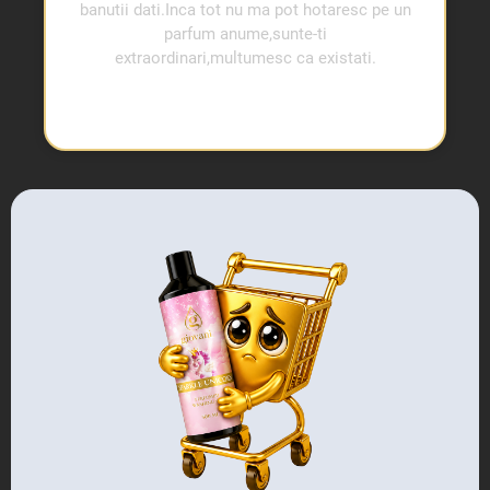
banutii dati.Inca tot nu ma pot hotaresc pe un
parfum anume,sunte-ti
extraordinari,multumesc ca existati.