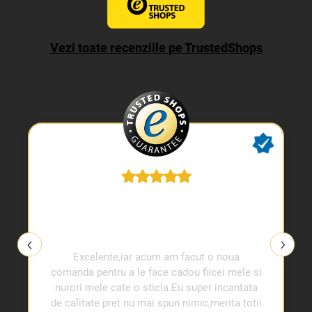
Vezi toate recenziile pe TrustedShops
Excelente,iar acum am facut o noua
comanda pentru a le face cadou fiicei mele si
nurori mele cate o sticla.Eu super incantata
de calitate pret nu mai spun nimic,merita totii