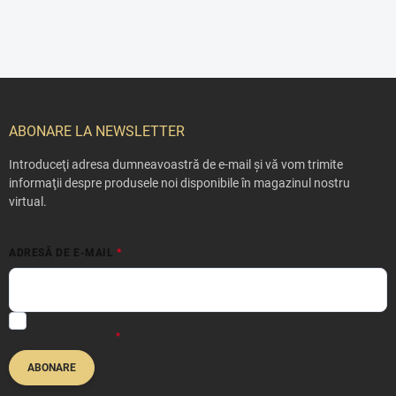
S
u
b
ABONARE LA NEWSLETTER
s
o
Introduceţi adresa dumneavoastră de e-mail şi vă vom trimite
l
informaţii despre produsele noi disponibile în magazinul nostru
virtual.
ADRESĂ DE E-MAIL
Prin introducerea e-mailului dvs. sunteți de acord cu
politica de
confidențialitate
ABONARE