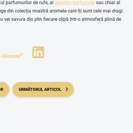
xul parfumurilor de rufe, al
gelurilor parfumate
sau chiar al
ge din colecția noastră aromele care îți sunt cele mai dragi.
 tu vei savura din plin fiecare clipă într-o atmosferă plină de
®
a Giovani
OR
URMĂTORUL ARTICOL