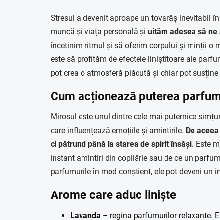
Stresul a devenit aproape un tovarăș inevitabil în
muncă și viața personală și
uităm adesea să ne 
încetinim ritmul și să oferim corpului și minții o 
este să profităm de efectele liniștitoare ale parf
pot crea o atmosferă plăcută și chiar pot susține 
Cum acționează puterea parfum
Mirosul este unul dintre cele mai puternice simțuri
care influențează emoțiile și amintirile.
De aceea 
ci pătrund până la starea de spirit însăși.
Este mo
instant amintiri din copilărie sau de ce un parfum
parfumurile în mod conștient, ele pot deveni un in
Arome care aduc liniște
Lavanda
– regina parfumurilor relaxante. Es