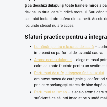
ți că deschizi dulapul și toate hainele miros a p
devine un ritual care îți ridică moralul. Sau când
schimbă instant atmosfera din cameră. Aceste det
loc unde stresul nu are acces.
Sfaturi practice pentru a integr
Lumânări pentru relaxarea de seară
– aprin
împreună cu parfumul de lavandă sau vanili
Arome pentru dulapuri
– alege mirosul potri
calm sau note fructate pentru un sentiment
Parfumuri de rufe, atingerea fină a luxului
–
amintesc mereu de curățenie și confort ori d
prin care prelungești starea de bine după o 
Parfumuri talisman
– alege o aromă care te 
suficientă ca să intri imediat pe o undă ma