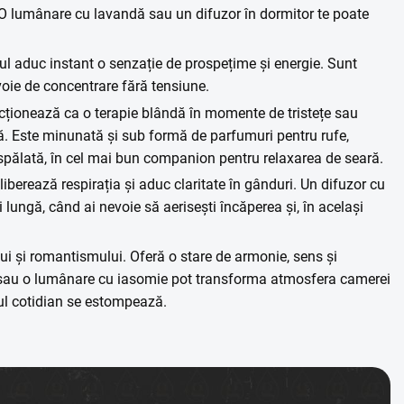
 O lumânare cu lavandă sau un difuzor în dormitor te poate
ul aduc instant o senzație de prospețime și energie. Sunt
voie de concentrare fără tensiune.
cționează ca o terapie blândă în momente de tristețe sau
ă. Este minunată și sub formă de parfumuri pentru rufe,
spălată, în cel mai bun companion pentru relaxarea de seară.
iberează respirația și aduc claritate în gânduri. Un difuzor cu
lungă, când ai nevoie să aerisești încăperea și, în același
ui și romantismului. Oferă o stare de armonie, sens și
r sau o lumânare cu iasomie pot transforma atmosfera camerei
esul cotidian se estompează.