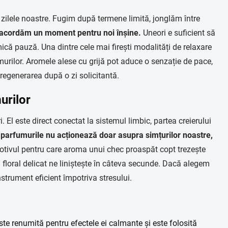
 zilele noastre. Fugim după termene limită, jonglăm între
acordăm un moment pentru noi înșine.
Uneori e suficient să
mică pauză. Una dintre cele mai firești modalități de relaxare
umurilor. Aromele alese cu grijă pot aduce o senzație de pace,
regenerarea după o zi solicitantă.
urilor
. El este direct conectat la sistemul limbic, partea creierului
parfumurile nu acționează doar asupra simțurilor noastre,
tivul pentru care aroma unui chec proaspăt copt trezește
 floral delicat ne liniștește în câteva secunde. Dacă alegem
strument eficient împotriva stresului.
te renumită pentru efectele ei calmante și este folosită