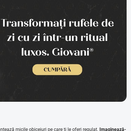
ează micile obiceiuri pe care ți le oferi regulat.
Imaginează-