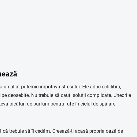
onează
 un aliat puternic împotriva stresului. Ele aduc echilibru,
pe deosebite. Nu trebuie să cauți soluții complicate. Uneori e
eva picături de parfum pentru rufe în ciclul de spălare.
ă că trebuie să îi cedăm. Creează-ți acasă propria oază de