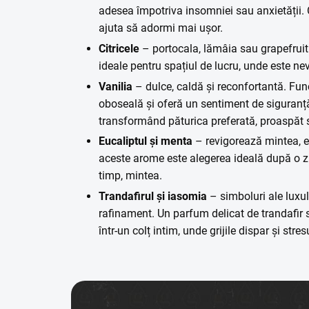
adesea împotriva insomniei sau anxietății.
ajuta să adormi mai ușor.
Citricele
– portocala, lămâia sau grapefruit
ideale pentru spațiul de lucru, unde este ne
Vanilia
– dulce, caldă și reconfortantă. Fun
oboseală și oferă un sentiment de siguranț
transformând păturica preferată, proaspăt 
Eucaliptul și menta
– revigorează mintea, el
aceste arome este alegerea ideală după o zi 
timp, mintea.
Trandafirul și iasomia
– simboluri ale luxul
rafinament. Un parfum delicat de trandafi
într-un colț intim, unde grijile dispar și str