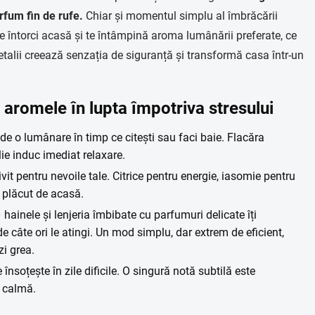
arfum fin de rufe.
Chiar și momentul simplu al îmbrăcării
 te întorci acasă și te întâmpină aroma lumânării preferate, ce
alii creează senzația de siguranță și transformă casa într-un
a aromele în lupta împotriva stresului
de o lumânare în timp ce citești sau faci baie. Flacăra
e induc imediat relaxare.
vit pentru nevoile tale. Citrice pentru energie, iasomie pentru
 plăcut de acasă.
 hainele și lenjeria îmbibate cu parfumuri delicate îți
e câte ori le atingi. Un mod simplu, dar extrem de eficient,
zi grea.
însoțește în zile dificile. O singură notă subtilă este
i calmă.