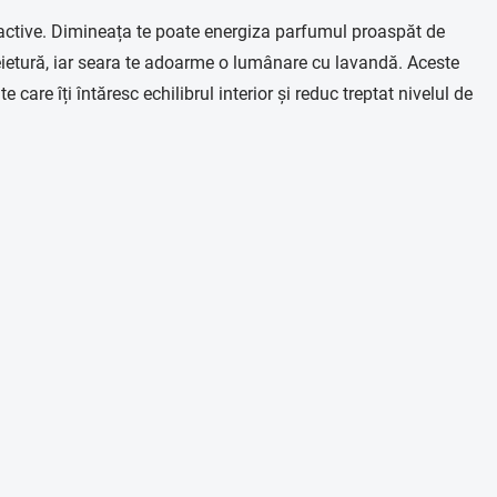
 olfactive. Dimineața te poate energiza parfumul proaspăt de
cheietură, iar seara te adoarme o lumânare cu lavandă. Aceste
care îți întăresc echilibrul interior și reduc treptat nivelul de