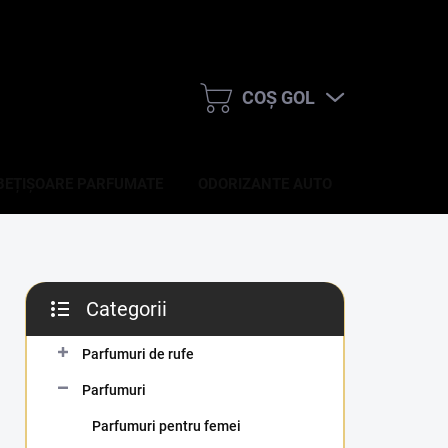
COŞ GOL
COŞ
DE
CUMPĂRĂTURI
BEȚIȘOARE PARFUMATE
ODORIZANTE AUTO
ACCESORII
B
Categorii
a
Sari
r
peste
ă
Parfumuri de rufe
categorii
l
Parfumuri
a
t
Parfumuri pentru femei
e