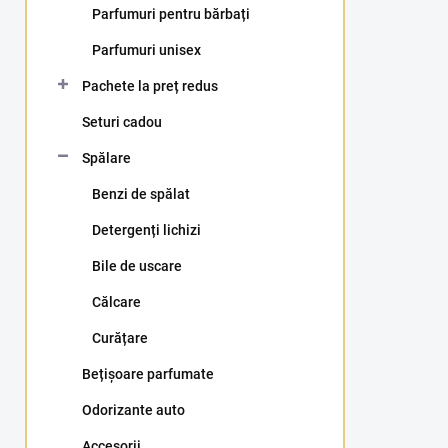
Parfumuri pentru bărbați
r
a
Parfumuri unisex
l
ă
Pachete la preț redus
Seturi cadou
Spălare
Benzi de spălat
Detergenți lichizi
Bile de uscare
Călcare
Curățare
Bețișoare parfumate
Odorizante auto
Accesorii