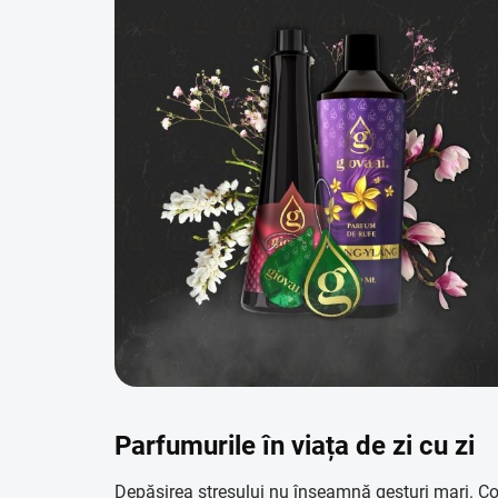
Parfumurile în viața de zi cu zi
Depășirea stresului nu înseamnă gesturi mari. Cont