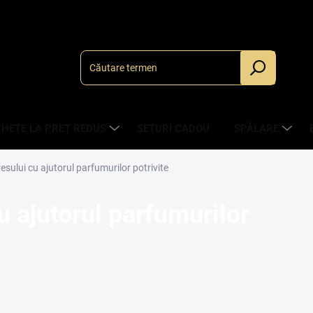
HETE LA PREȚ REDUS
SETURI CADOU
SPĂLARE
esului cu ajutorul parfumurilor potrivite
u ajutorul parfumurilor