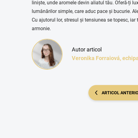
liniște, unde aromele devin aliatul tău. Oferă-ți lu
lumânărilor simple, care aduc pace și bucurie. Ale
Cu ajutorul lor, stresul și tensiunea se topesc, iar
armonie.
Autor articol
Veronika Forraiová, echip
ARTICOL ANTERI