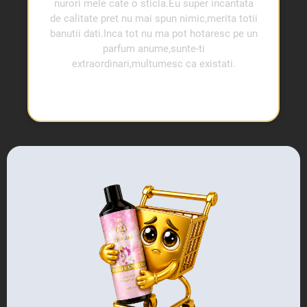
nurori mele cate o sticla.Eu super incantata
de calitate pret nu mai spun nimic,merita totii
banutii dati.Inca tot nu ma pot hotaresc pe un
parfum anume,sunte-ti
extraordinari,multumesc ca existati.