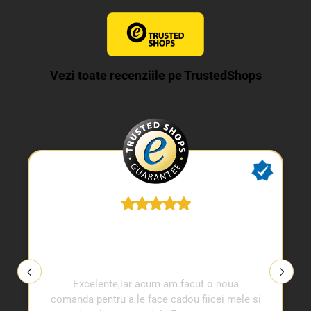
Vezi toate recenziile pe TrustedShops
Excelente,iar acum am facut o noua
comanda pentru a le face cadou fiicei mele si