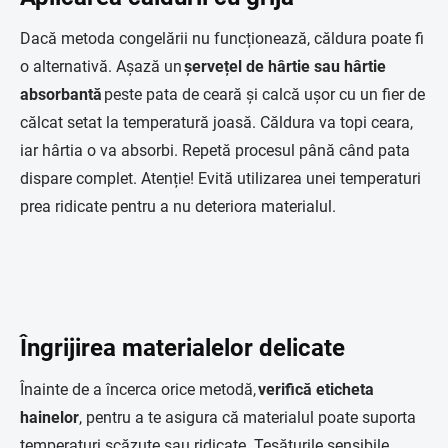
Dacă metoda congelării nu funcționează, căldura poate fi
o alternativă. Așază un
șervețel de hârtie sau hârtie
absorbantă
peste pata de ceară și calcă ușor cu un fier de
călcat setat la temperatură joasă. Căldura va topi ceara,
iar hârtia o va absorbi. Repetă procesul până când pata
dispare complet. Atenție! Evită utilizarea unei temperaturi
prea ridicate pentru a nu deteriora materialul.
Îngrijirea materialelor delicate
Înainte de a încerca orice metodă,
verifică eticheta
hainelor
, pentru a te asigura că materialul poate suporta
temperaturi scăzute sau ridicate. Țesăturile sensibile,