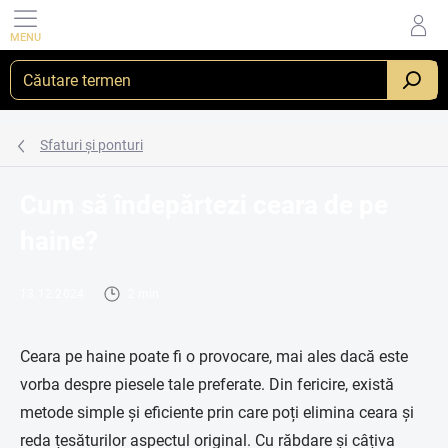
Treci
la
conținut
Sfaturi și ponturi
Cum să îndepărtezi ceara de pe
haine?
13.12.2024
2 min
Ceara pe haine poate fi o provocare, mai ales dacă este
vorba despre piesele tale preferate. Din fericire, există
metode simple și eficiente prin care poți elimina ceara și
reda țesăturilor aspectul original. Cu răbdare și câțiva