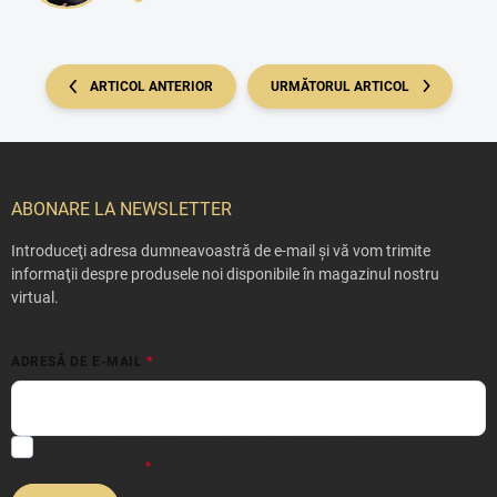
ARTICOL ANTERIOR
URMĂTORUL ARTICOL
S
u
b
ABONARE LA NEWSLETTER
s
o
Introduceţi adresa dumneavoastră de e-mail şi vă vom trimite
l
informaţii despre produsele noi disponibile în magazinul nostru
virtual.
ADRESĂ DE E-MAIL
Prin introducerea e-mailului dvs. sunteți de acord cu
politica de
confidențialitate