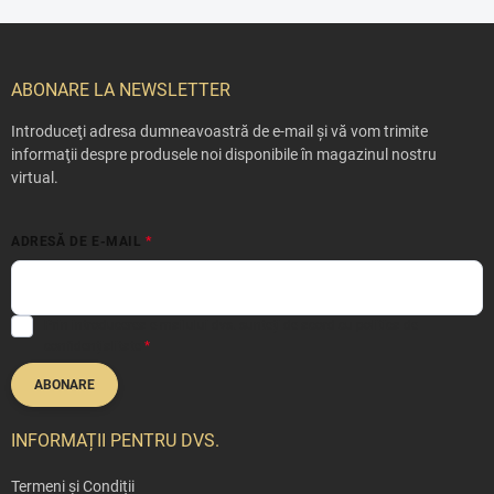
S
u
b
ABONARE LA NEWSLETTER
s
o
Introduceţi adresa dumneavoastră de e-mail şi vă vom trimite
l
informaţii despre produsele noi disponibile în magazinul nostru
virtual.
ADRESĂ DE E-MAIL
Prin introducerea e-mailului dvs. sunteți de acord cu
politica de
confidențialitate
ABONARE
INFORMAȚII PENTRU DVS.
Termeni și Condiții