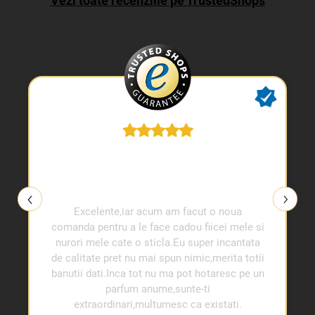
Vezi toate recenziile pe TrustedShops
Excelente,iar acum am facut o noua
comanda pentru a le face cadou fiicei mele si
nurori mele cate o sticla.Eu super incantata
de calitate pret nu mai spun nimic,merita totii
banutii dati.Inca tot nu ma pot hotaresc pe un
parfum anume,sunte-ti
extraordinari,multumesc ca existati.